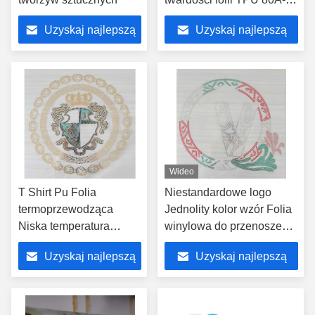
95A do obuwia
Uzyskaj najlepszą
Uzyskaj najlepszą
cenę
cenę
Wideo
T Shirt Pu Folia
Niestandardowe logo
termoprzewodząca
Jednolity kolor wzór Folia
Niska temperatura
winylowa do przenoszenia
mieszanki Prasowanie
ciepła do odzieży
Uzyskaj najlepszą
Uzyskaj najlepszą
na gorąco
zespołowej
cenę
cenę