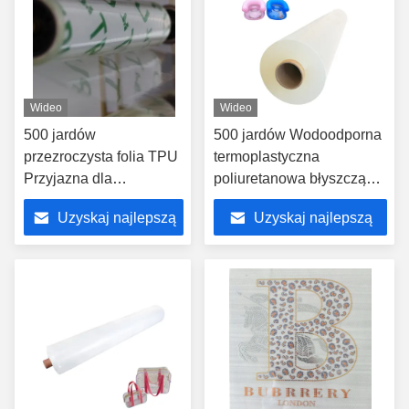
Wideo
Wideo
500 jardów
500 jardów Wodoodporna
przezroczysta folia TPU
termoplastyczna
Przyjazna dla
poliuretanowa błyszcząca
środowiska
folia TPU Translucent
Uzyskaj najlepszą
Uzyskaj najlepszą
Wodoodporna Zakres
Multi Color
twardości 80A-95A
cenę
cenę