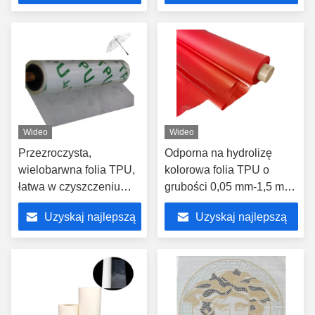
cenę
cenę
Wideo
Wideo
Przezroczysta,
Odporna na hydrolizę
wielobarwna folia TPU,
kolorowa folia TPU o
łatwa w czyszczeniu
grubości 0,05 mm-1,5 mm
0,05 mm-1,5 mm,
do torebek obuwniczych
Uzyskaj najlepszą
Uzyskaj najlepszą
odporna na temperaturę
-10°C-150°C
cenę
cenę