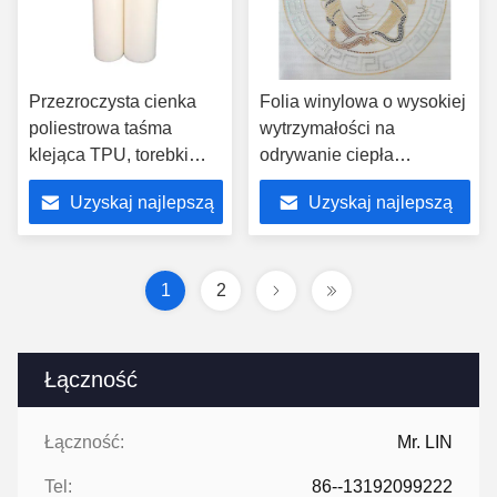
Przezroczysta cienka
Folia winylowa o wysokiej
poliestrowa taśma
wytrzymałości na
klejąca TPU, torebki
odrywanie ciepła
Lepka folia klejąca na
Obieranie na zimno Tpu
Uzyskaj najlepszą
Uzyskaj najlepszą
gorąco 860 mm60
Green do torebek
cenę
cenę
1
2
Łączność
Łączność:
Mr. LIN
Tel:
86--13192099222