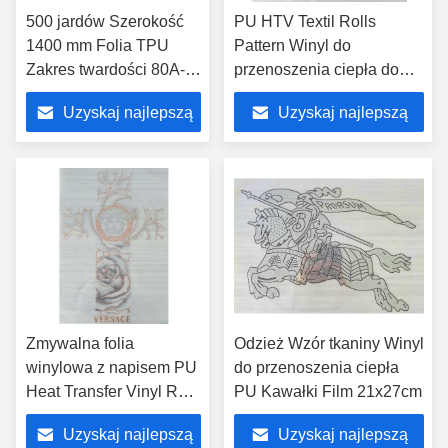
500 jardów Szerokość
PU HTV Textil Rolls
1400 mm Folia TPU
Pattern Winyl do
Zakres twardości 80A-
przenoszenia ciepła do
95A Możliwość
odzieży T Shirt
Uzyskaj najlepszą
Uzyskaj najlepszą
dostosowania
cenę
cenę
Zmywalna folia
Odzież Wzór tkaniny Winyl
winylowa z napisem PU
do przenoszenia ciepła
Heat Transfer Vinyl Roll
PU Kawałki Film 21x27cm
do tkaniny
Uzyskaj najlepszą
Uzyskaj najlepszą