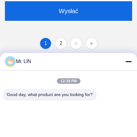
Wysłać
1
2
Mr. LIN
12:38 PM
Good day, what product are you looking for?
Guangdong Jinhonghai New Material
Technology Co., Ltd
hydhongyundasale2@gmail.com