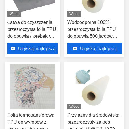
Wideo
Wideo
Łatwa do czyszczenia
Wodoodporna 100%
przezroczysta folia TPU
przezroczysta folia TPU
do obuwia / torebek /
do obuwia 500 jardów
rękodzieła
MOQ
Uzyskaj najlepszą
Uzyskaj najlepszą
cenę
cenę
Wideo
Folia termotransferowa
Przyjazny dla środowiska,
TPU do wyrobów z
przezroczysty zakres
tworzyw sztucznych
twardości folii TPU 80A-