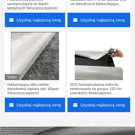
samoprzylepna do tkanin
cm dwustronna taśma klejąca
tekstylnych Silna przyczepność
Uzyskaj najlepszą cenę
Uzyskaj najlepszą cenę
Video
Oddychająca ultra cienka
SGS Samoprzylepna rolka do
dwustronna topliwa sieć 40gsm
laminowania na gorąco 150 cm
Silna przyczepność
szerokości Wodoodporny
półprzezroczysty
Uzyskaj najlepszą cenę
Uzyskaj najlepszą cenę