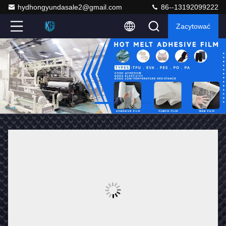
hydhongyundasale2@gmail.com
86--13192099222
Zacytować