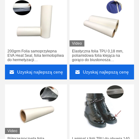
Video
200grm Folia samoprzylepna
Elastyczna folia TPU 0,18 mm,
EVA Heat Seal, folia termotopliwa
poliamidowa folia klejąca na
do hermetyzacji
gorąco do biustonosza
przepuszczalności
bezszwowego
Uzyskaj najlepszą cenę
Uzyskaj najlepszą cenę
Video
Półprzezroczysta folia
Laminat z folii TPU do obuwia 140