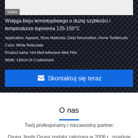
Video
Wstęga kleju termotopliwego o dużej szybkości i
temperaturze topnienia 135-150°C
Application: Apparel, Shoe Materials, Daily Necessities, Home Textiles,etc
Color: White Reticulate
Product name: Hot Melt Adhesive Web Film
Width: 140cm Or Customized
Skontaktuj się teraz
O nas
Twój profesjonalny i niezawodny partner.
Grupa Jinshi Grupa została założona w 2006 r., znajduje