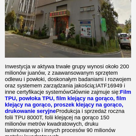
Inwestycja w aktywa trwałe grupy wynosi około 200
milionów juanów, z zaawansowanym sprzętem
odlewu i powłoki, doskonałym badaniami i rozwojem
oraz systemem zarządzania jakością;IATF16949 i
inne certyfikacje systemówGłównie zajmuje się:
Film
TPU, powłoka TPU, film klejący na gorąco, film
klejący na gorąco, proszek klejący na gorąco,
drukowanie seryjne
Produkcja i sprzedaż roczna
folii TPU 8000T, folii klejącej na gorąco 150
milionów metrów kwadratowych, druku
laminowanego i innych procesów 90 milionów