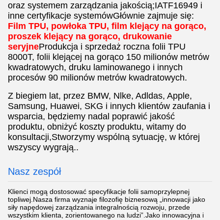
oraz systemem zarządzania jakością;IATF16949 i
inne certyfikacje systemówGłównie zajmuje się:
Film TPU, powłoka TPU, film klejący na gorąco,
proszek klejący na gorąco, drukowanie
seryjne
Produkcja i sprzedaż roczna folii TPU
8000T, folii klejącej na gorąco 150 milionów metrów
kwadratowych, druku laminowanego i innych
procesów 90 milionów metrów kwadratowych.
Z biegiem lat, przez BMW, Nlke, Adldas, Apple,
Samsung, Huawei, SKG i innych klientów zaufania i
wsparcia, będziemy nadal poprawić jakość
produktu, obniżyć koszty produktu, witamy do
konsultacji,Stworzymy wspólną sytuację, w której
wszyscy wygrają..
Nasz zespół
Klienci mogą dostosować specyfikacje folii samoprzylepnej
topliwej.Nasza firma wyznaje filozofię biznesową „innowacji jako
siły napędowej zarządzania integralnością rozwoju, przede
wszystkim klienta, zorientowanego na ludzi”.Jako innowacyjna i